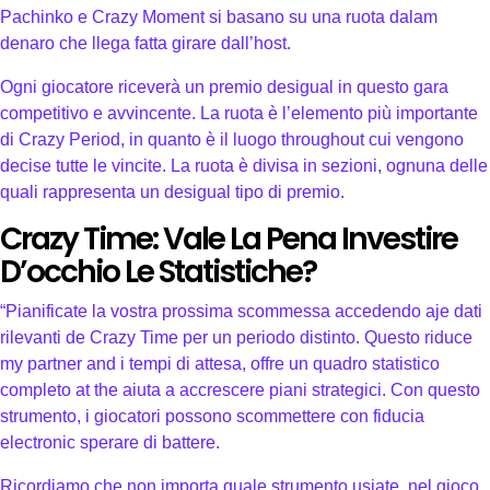
Pachinko e Crazy Moment si basano su una ruota dalam
denaro che llega fatta girare dall’host.
Ogni giocatore riceverà un premio desigual in questo gara
competitivo e avvincente. La ruota è l’elemento più importante
di Crazy Period, in quanto è il luogo throughout cui vengono
decise tutte le vincite. La ruota è divisa in sezioni, ognuna delle
quali rappresenta un desigual tipo di premio.
Crazy Time: Vale La Pena Investire
D’occhio Le Statistiche?
“Pianificate la vostra prossima scommessa accedendo aje dati
rilevanti de Crazy Time per un periodo distinto. Questo riduce
my partner and i tempi di attesa, offre un quadro statistico
completo at the aiuta a accrescere piani strategici. Con questo
strumento, i giocatori possono scommettere con fiducia
electronic sperare di battere.
Ricordiamo che non importa quale strumento usiate, nel gioco