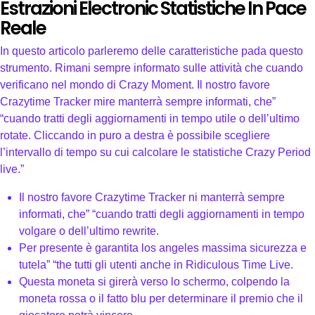
Estrazioni Electronic Statistiche In Pace
Reale
In questo articolo parleremo delle caratteristiche pada questo
strumento. Rimani sempre informato sulle attività che cuando
verificano nel mondo di Crazy Moment. Il nostro favore
Crazytime Tracker mire manterrà sempre informati, che”
“cuando tratti degli aggiornamenti in tempo utile o dell’ultimo
rotate. Cliccando in puro a destra è possibile scegliere
l’intervallo di tempo su cui calcolare le statistiche Crazy Period
live.”
Il nostro favore Crazytime Tracker ni manterrà sempre
informati, che” “cuando tratti degli aggiornamenti in tempo
volgare o dell’ultimo rewrite.
Per presente è garantita los angeles massima sicurezza e
tutela” “the tutti gli utenti anche in Ridiculous Time Live.
Questa moneta si girerà verso lo schermo, colpendo la
moneta rossa o il fatto blu per determinare il premio che il