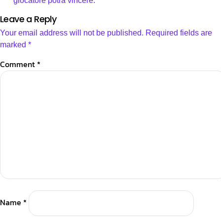
giocatore potrà vincere.
Leave a Reply
Your email address will not be published.
Required fields are
marked
*
Comment
*
Name
*