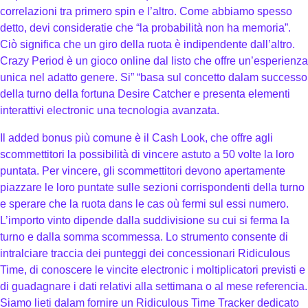
correlazioni tra primero spin e l’altro. Come abbiamo spesso
detto, devi consideratie che “la probabilità non ha memoria”.
Ciò significa che un giro della ruota è indipendente dall’altro.
Crazy Period è un gioco online dal listo che offre un’esperienza
unica nel adatto genere. Si” “basa sul concetto dalam successo
della turno della fortuna Desire Catcher e presenta elementi
interattivi electronic una tecnologia avanzata.
Il added bonus più comune è il Cash Look, che offre agli
scommettitori la possibilità di vincere astuto a 50 volte la loro
puntata. Per vincere, gli scommettitori devono apertamente
piazzare le loro puntate sulle sezioni corrispondenti della turno
e sperare che la ruota dans le cas où fermi sul essi numero.
L’importo vinto dipende dalla suddivisione su cui si ferma la
turno e dalla somma scommessa. Lo strumento consente di
intralciare traccia dei punteggi dei concessionari Ridiculous
Time, di conoscere le vincite electronic i moltiplicatori previsti e
di guadagnare i dati relativi alla settimana o al mese referencia.
Siamo lieti dalam fornire un Ridiculous Time Tracker dedicato