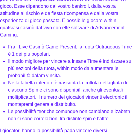
gioco. Esse dipendono dal vostro bankroll, dalla vostra
attitudine al rischio e de flesta ricompensa e dalla vostra
esperienza di gioco passata. È possibile giocare within
qualsiasi casinò dal vivo con elle software di Advancement
Gaming.
Fra i Live Casinò Game Present, la ruota Outrageous Time
è 1 dei più popolari.
Il modo migliore per vincere a Insane Time è indirizzare su
più sezioni della ruota, within modo da aumentare le
probabilità dalam vincita.
Nella tabella inferiore è riassunta la frottola dettagliata di
ciascuno Spin e ci sono disponibili anche gli eventuali
moltiplicatori, il numero dei giocatori vincenti electronic il
montepremi generale distribuito.
Le possibilità teoriche comunque non cambiano elizabeth
non ci sono correlazioni tra distinto spin e l’altro.
I giocatori hanno la possibilità pada vincere diversi