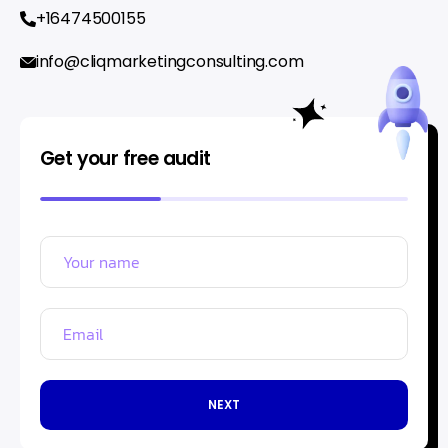
+16474500155
info@cliqmarketingconsulting.com
Get your free audit
NEXT